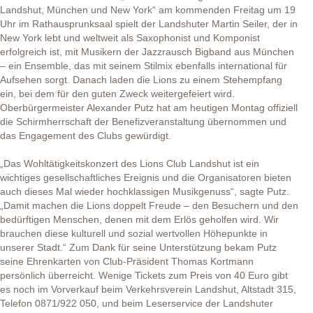
Landshut, München und New York“ am kommenden Freitag um 19
Uhr im Rathausprunksaal spielt der Landshuter Martin Seiler, der in
New York lebt und weltweit als Saxophonist und Komponist
erfolgreich ist, mit Musikern der Jazzrausch Bigband aus München
– ein Ensemble, das mit seinem Stilmix ebenfalls international für
Aufsehen sorgt. Danach laden die Lions zu einem Stehempfang
ein, bei dem für den guten Zweck weitergefeiert wird.
Oberbürgermeister Alexander Putz hat am heutigen Montag offiziell
die Schirmherrschaft der Benefizveranstaltung übernommen und
das Engagement des Clubs gewürdigt.
„Das Wohltätigkeitskonzert des Lions Club Landshut ist ein
wichtiges gesellschaftliches Ereignis und die Organisatoren bieten
auch dieses Mal wieder hochklassigen Musikgenuss“, sagte Putz.
„Damit machen die Lions doppelt Freude – den Besuchern und den
bedürftigen Menschen, denen mit dem Erlös geholfen wird. Wir
brauchen diese kulturell und sozial wertvollen Höhepunkte in
unserer Stadt.“ Zum Dank für seine Unterstützung bekam Putz
seine Ehrenkarten von Club-Präsident Thomas Kortmann
persönlich überreicht. Wenige Tickets zum Preis von 40 Euro gibt
es noch im Vorverkauf beim Verkehrsverein Landshut, Altstadt 315,
Telefon
0871/922 050
, und beim Leserservice der Landshuter