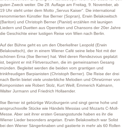
guten Zweck weiter. Die 28. Auflage am Freitag, 9. November, ab
19 Uhr steht unter dem Motto „Servus Kaiser“. Die international
renommierten Künstler Ilse Berner (Sopran), Erwin Belakowitsch
(Bariton) und Christoph Berner (Pianist) erzählen mit launigen
Liedern und Duetten aus Operetten und Chansons der 20er Jahre
die Geschichte einer lustigen Reise von Wien nach Berlin.
Auf der Bühne geht es um den Oberkellner Leopold (Erwin
Belakowitsch), der in einem Wiener Café seine liebe Not mit der
schönen Erna (Ilse Berner) hat. Weil deren Rendezvous geplatzt
ist, beginnt er mit Flirtversuchen, die im gemeinsamen Gesang
münden. Begleitet werden die beiden vom grantigen und
trinkfreudigen Barpianisten (Christoph Berner). Die Reise der drei
nach Berlin bietet viele unsterbliche Melodien und Ohrwürmer von
Komponisten wie Robert Stolz, Kurt Weill, Emmerich Kalmann,
Walter Jurmann und Friedrich Hollaender.
Ilse Berner ist gebürtige Würzburgerin und singt gerne hohe und
anspruchsvolle Stücke wie Händels Messias und Mozarts C-Moll-
Messe. Aber seit ihrer ersten Gesangsstunde haben es ihr die
Wiener Lieder besonders angetan. Erwin Belakowitsch war Solist
bei den Wiener Sängerknaben und gastierte in mehr als 60 Rollen